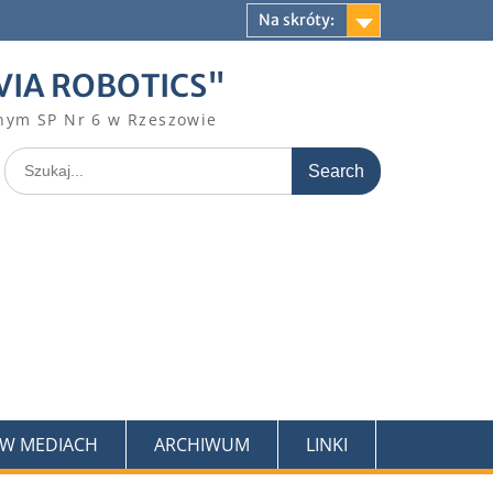
Na skróty:
VIA ROBOTICS"
nym SP Nr 6 w Rzeszowie
Search
for:
 W MEDIACH
ARCHIWUM
LINKI