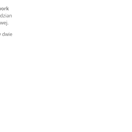
ork
wdzian
wej.
y dwie