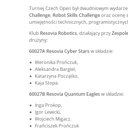
Turniej Czech Open był dwudniowym wydarz
Challenge
,
Robot Skills Challenge
oraz ocenę s
umiejętności technicznych, programistycznych
Klub
Resovia Robotics
, działający przy
Zespol
drużyny:
60027A Resovia Cyber Stars
w składzie:
Weronika Prończuk,
Aleksandra Bargiel,
Katarzyna Początko,
Kaja Stopa.
60027B Resovia Quantum Eagles
w składzie:
Inga Prokop,
Igor Lewicki,
Wojciech Migacz.
Frańciszek Prończuk