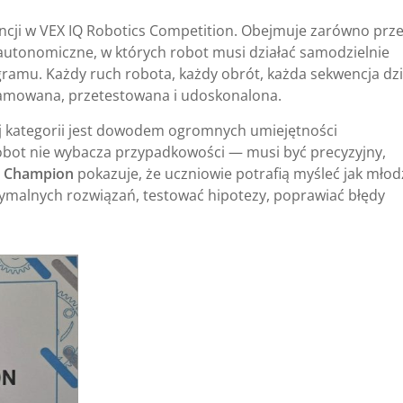
ncji w VEX IQ Robotics Competition. Obejmuje zarówno prz
 autonomiczne, w których robot musi działać samodzielnie
amu. Każdy ruch robota, każdy obrót, każda sekwencja dzi
amowana, przetestowana i udoskonalona.
j kategorii jest dowodem ogromnych umiejętności
bot nie wybacza przypadkowości — musi być precyzyjny,
ls Champion
pokazuje, że uczniowie potrafią myśleć jak młod
tymalnych rozwiązań, testować hipotezy, poprawiać błędy