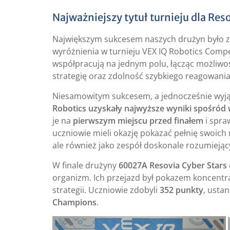
Najważniejszy tytuł turnieju dla Res
Największym sukcesem naszych drużyn było z
wyróżnienia w turnieju VEX IQ Robotics Compe
współpracują na jednym polu, łącząc możliwo
strategię oraz zdolność szybkiego reagowania
Niesamowitym sukcesem, a jednocześnie wyjąt
Robotics uzyskały najwyższe wyniki spośród 
je na
pierwszym miejscu przed finałem
i spra
uczniowie mieli okazję pokazać pełnię swoich 
ale również jako zespół doskonale rozumiejąc
W finale drużyny
60027A Resovia Cyber Stars
organizm. Ich przejazd był pokazem koncentra
strategii. Uczniowie zdobyli
352 punkty
, usta
Champions
.