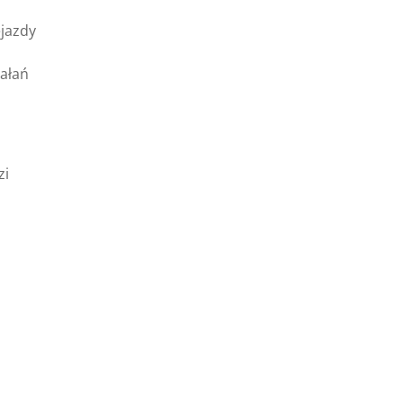
ejazdy
ałań
zi