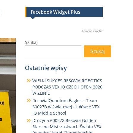
H
Facebook Widget Plus
Edmonds Roofer
Szukaj
Szukaj
Ostatnie wpisy
WIELKI SUKCES RESOVIA ROBOTICS
PODCZAS VEX IQ CZECH OPEN 2026
W ZLINIE
Resovia Quantum Eagles – Team
60027B w światowej czołówce VEX
IQ Middle School
Drużyna 60027X Resovia Golden
Stars na Mistrzostwach Świata VEX
Robotics World Championship