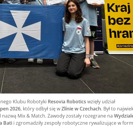
lnego Klubu Robotyki
Resovia Robotics
wzięły udział
Open 2026
, który odbył się w
Zlínie w Czechach
. Był to najwie
d nazwą Mix & Match. Zawody zostały rozegrane na
Wydzial
 Bati
i zgromadziły zespoły robotyczne rywalizujące w for