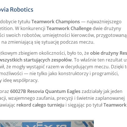
ovia Robotics
dobycie tytułu
Teamwork Champions
— najważniejszego
tition. W konkurencji
Teamwork Challenge
dwie drużyny
ści swoich robotów, umiejętności kierowców, przygotowaną
 na zmieniającą się sytuację podczas meczu.
kowym zbiegiem okoliczności, było to, że
obie drużyny Re
wszystkich startujących zespołów
. To właśnie ten rezultat u
wił, że mogły wystąpić razem w decydującym meczu. Dzięki
możliwości — nie tylko jako konstruktorzy i programiści,
y ideę współpracy.
oraz
60027B Resovia Quantum Eagles
zadziałały jak jeden
cji, wzajemnego zaufania, precyzji i świetnie zaplanowanej
nawiając
rekord całego turnieju
i sięgając po tytuł
Teamwork