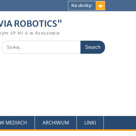
Na skróty:
VIA ROBOTICS"
nym SP Nr 6 w Rzeszowie
Search
for:
 W MEDIACH
ARCHIWUM
LINKI