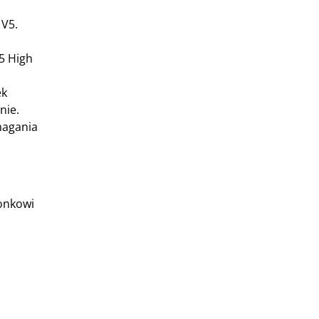
 V5.
5 High
ek
nie.
magania
onkowi