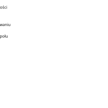
ości
owaniu
społu