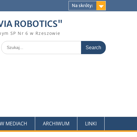
Na skróty:
VIA ROBOTICS"
nym SP Nr 6 w Rzeszowie
Search
for:
 W MEDIACH
ARCHIWUM
LINKI