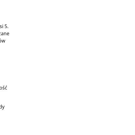
i 5.
ązane
rów
ność
dy