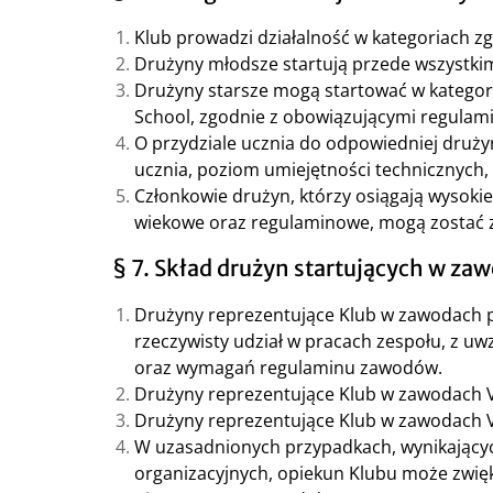
Klub prowadzi działalność w kategoriach 
Drużyny młodsze startują przede wszystkim
Drużyny starsze mogą startować w kategori
School, zgodnie z obowiązującymi regula
O przydziale ucznia do odpowiedniej druży
ucznia, poziom umiejętności technicznych,
Członkowie drużyn, którzy osiągają wysoki
wiekowe oraz regulaminowe, mogą zostać za
§ 7. Skład drużyn startujących w za
Drużyny reprezentujące Klub w zawodach p
rzeczywisty udział w pracach zespołu, z uw
oraz wymagań regulaminu zawodów.
Drużyny reprezentujące Klub w zawodach VE
Drużyny reprezentujące Klub w zawodach VE
W uzasadnionych przypadkach, wynikający
organizacyjnych, opiekun Klubu może zwięk