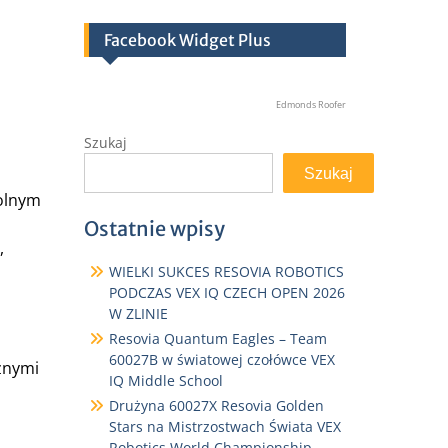
Facebook Widget Plus
Edmonds Roofer
Szukaj
Szukaj
kolnym
Ostatnie wpisy
,
WIELKI SUKCES RESOVIA ROBOTICS
PODCZAS VEX IQ CZECH OPEN 2026
W ZLINIE
Resovia Quantum Eagles – Team
60027B w światowej czołówce VEX
znymi
IQ Middle School
Drużyna 60027X Resovia Golden
Stars na Mistrzostwach Świata VEX
Robotics World Championship