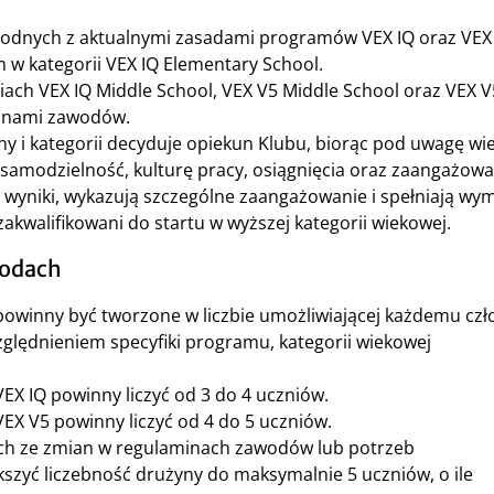
zgodnych z aktualnymi zasadami programów VEX IQ oraz VEX
 w kategorii VEX IQ Elementary School.
ach VEX IQ Middle School, VEX V5 Middle School oraz VEX V
minami zawodów.
ny i kategorii decyduje opiekun Klubu, biorąc pod uwagę wi
 samodzielność, kulturę pracy, osiągnięcia oraz zaangażowa
e wyniki, wykazują szczególne zaangażowanie i spełniają wy
kwalifikowani do startu w wyższej kategorii wiekowej.
wodach
owinny być tworzone w liczbie umożliwiającej każdemu czł
zględnieniem specyfiki programu, kategorii wiekowej
X IQ powinny liczyć od 3 do 4 uczniów.
X V5 powinny liczyć od 4 do 5 uczniów.
ch ze zmian w regulaminach zawodów lub potrzeb
szyć liczebność drużyny do maksymalnie 5 uczniów, o ile