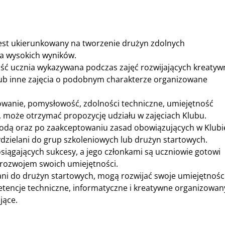
jest ukierunkowany na tworzenie drużyn zdolnych
a wysokich wyników.
ność ucznia wykazywana podczas zajęć rozwijających kreatyw
ub inne zajęcia o podobnym charakterze organizowane
owanie, pomysłowość, zdolności techniczne, umiejętność
 może otrzymać propozycję udziału w zajęciach Klubu.
zgodą oraz po zaakceptowaniu zasad obowiązujących w Klubi
ydzielani do grup szkoleniowych lub drużyn startowych.
siągających sukcesy, a jego członkami są uczniowie gotowi
 rozwojem swoich umiejętności.
wani do drużyn startowych, mogą rozwijać swoje umiejętnośc
etencje techniczne, informatyczne i kreatywne organizowa
jące.