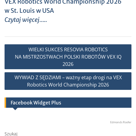
VEX Robotics World Championship 2026
w St. Louis w USA
Czytaj więcej…..
Nawigacja
WIELKI SUKCES RESOVIA ROBOTICS
wpisu
NA MISTRZOSTWACH POLSKI ROBOTÓW VEX IQ
2026
WYWIAD Z SĘDZIAMI – ważny etap drogi na VEX
Robotics World Championship 2026
Facebook Widget Plus
Edmonds Roofer
Szukaj