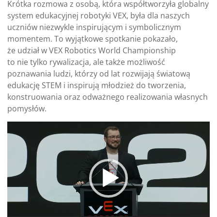
Krótka rozmowa z osobą, która współtworzyła globalny
system edukacyjnej robotyki VEX, była dla naszych
uczniów niezwykle inspirującym i symbolicznym
momentem. To wyjątkowe spotkanie pokazało,
że udział w VEX Robotics World Championship
to nie tylko rywalizacja, ale także możliwość
poznawania ludzi, którzy od lat rozwijają światową
edukację STEM i inspirują młodzież do tworzenia,
konstruowania oraz odważnego realizowania własnych
pomysłów.
Odtwarzacz
video