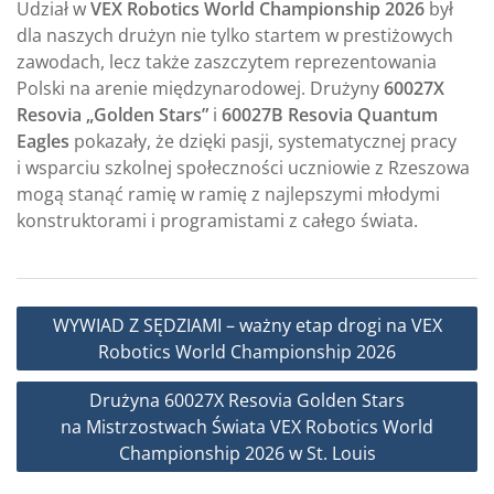
Udział w
VEX Robotics World Championship 2026
był
dla naszych drużyn nie tylko startem w prestiżowych
zawodach, lecz także zaszczytem reprezentowania
Polski na arenie międzynarodowej. Drużyny
60027X
Resovia „Golden Stars”
i
60027B Resovia Quantum
Eagles
pokazały, że dzięki pasji, systematycznej pracy
i wsparciu szkolnej społeczności uczniowie z Rzeszowa
mogą stanąć ramię w ramię z najlepszymi młodymi
konstruktorami i programistami z całego świata.
Nawigacja
WYWIAD Z SĘDZIAMI – ważny etap drogi na VEX
wpisu
Robotics World Championship 2026
Drużyna 60027X Resovia Golden Stars
na Mistrzostwach Świata VEX Robotics World
Championship 2026 w St. Louis