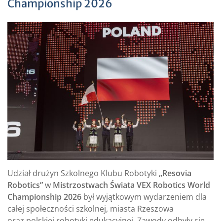
Championship 2026
Udział drużyn Szkolnego Klubu Robotyki
„Resovia
Robotics”
w
Mistrzostwach Świata VEX Robotics World
Championship 2026
był wyjątkowym wydarzeniem dla
całej społeczności szkolnej, miasta Rzeszowa
oraz polskiej robotyki edukacyjnej. Zawody odbyły się