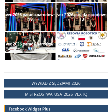
vex 2026 parada narodow-
vex 2026 parada narodow-
18
13
vex 2026 parada narodow-
vex 2026 parada narodow
17
sponsorzy
Nawigacja
WYWIAD Z SĘDZIAMI_2026
wpisu
MISTRZOSTWA_USA_2026_VEX_IQ
Facebook Widget Plus