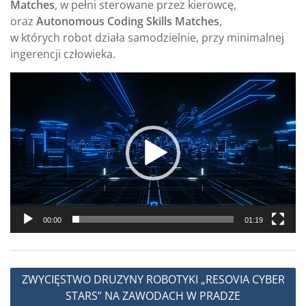
Matches
, w pełni sterowane przez kierowcę,
oraz
Autonomous Coding Skills Matches
,
w których robot działa samodzielnie, przy minimalnej
ingerencji człowieka.
Odtwarzacz
video
00:00
01:19
Nawigacja
ZWYCIĘSTWO DRUZYNY ROBOTYKI „RESOVIA CYBER
wpisu
STARS” NA ZAWODACH W PRADZE