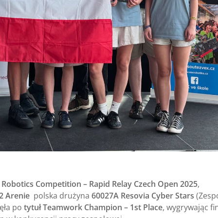
 Robotics Competition – Rapid Relay Czech Open 2025
,
2 Arenie
polska drużyna
60027A Resovia Cyber Stars
(Zesp
nęła po
tytuł Teamwork Champion – 1st Place
, wygrywając f