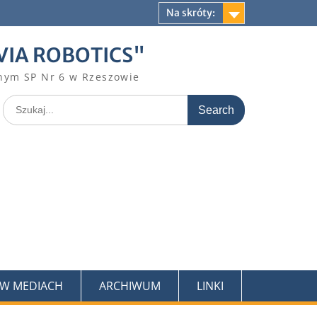
Na skróty:
VIA ROBOTICS"
nym SP Nr 6 w Rzeszowie
Search
for:
 W MEDIACH
ARCHIWUM
LINKI