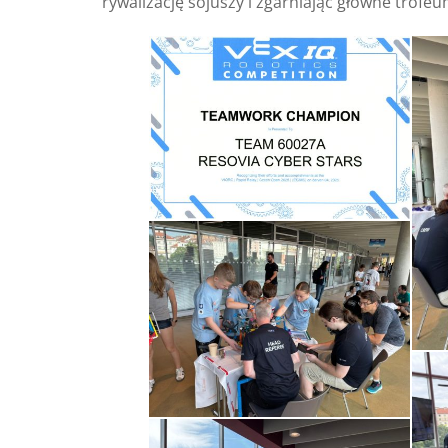
rywalizację sojuszy i zgarniając główne trofe