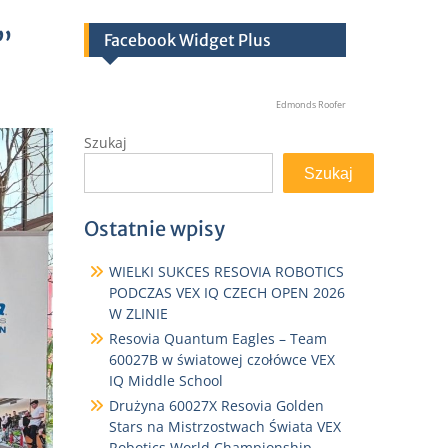
”
Facebook Widget Plus
Edmonds Roofer
Szukaj
Szukaj
Ostatnie wpisy
WIELKI SUKCES RESOVIA ROBOTICS
PODCZAS VEX IQ CZECH OPEN 2026
W ZLINIE
Resovia Quantum Eagles – Team
60027B w światowej czołówce VEX
IQ Middle School
Drużyna 60027X Resovia Golden
Stars na Mistrzostwach Świata VEX
Robotics World Championship