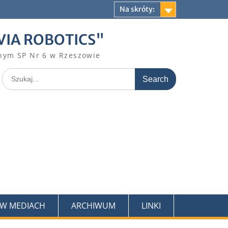
Na skróty:
VIA ROBOTICS"
nym SP Nr 6 w Rzeszowie
Search
for:
 W MEDIACH
ARCHIWUM
LINKI