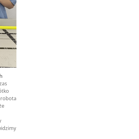
h
zas
ótko
 robota
że
y
widzimy