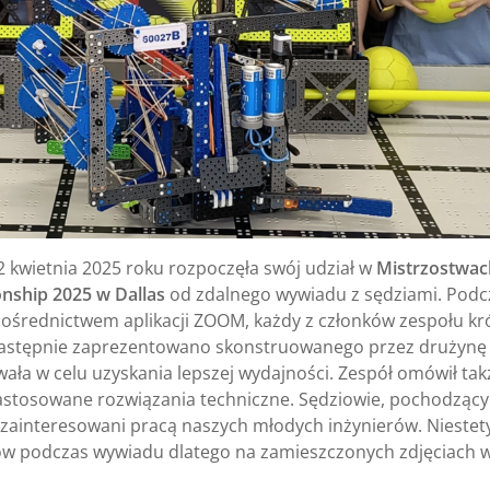
 kwietnia 2025 roku rozpoczęła swój udział w
Mistrzostwac
nship 2025 w Dallas
od zdalnego wywiadu z sędziami. Podc
a pośrednictwem aplikacji ZOOM, każdy z członków zespołu kr
e. Następnie zaprezentowano skonstruowanego przez drużynę
wała w celu uzyskania lepszej wydajności. Zespół omówił tak
astosowane rozwiązania techniczne. Sędziowie, pochodzący
 i zainteresowani pracą naszych młodych inżynierów. Niestet
mów podczas wywiadu dlatego na zamieszczonych zdjęciach 