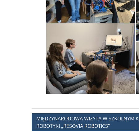
Nawigacja
MIĘDZYNARODOWA WIZYTA W SZKOLNYM K
ROBOTYKI „RESOVIA ROBOTICS”
wpisu