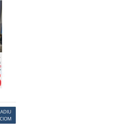
RADIU
ECIOM