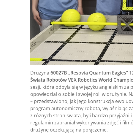
Drużyna
60027B „Resovia Quantum Eagles”
12
Świata Robotów VEX Robotics World Champio
sesji, która odbyła się w języku angielskim z
opowiedział o sobie i swojej roli w drużyni
– przedstawiono, jak jego konstrukcja ewoluo
program autonomiczny robota, wyjaśniając z
z różnych stron świata, byli bardzo przyjaźni
regulamin zabraniał wykonywania zdjęć i fil
drużynę oczekującą na połączenie.