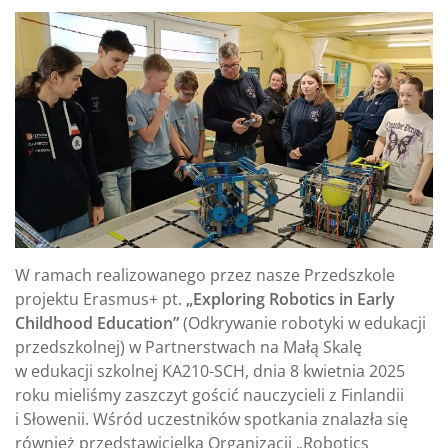
W ramach realizowanego przez nasze Przedszkole
projektu Erasmus+ pt.
„Exploring Robotics in Early
Childhood Education”
(Odkrywanie robotyki w edukacji
przedszkolnej) w Partnerstwach na Małą Skalę
w edukacji szkolnej KA210-SCH, dnia 8 kwietnia 2025
roku mieliśmy zaszczyt gościć nauczycieli z Finlandii
i Słowenii. Wśród uczestników spotkania znalazła się
również przedstawicielka Organizacji „Robotics