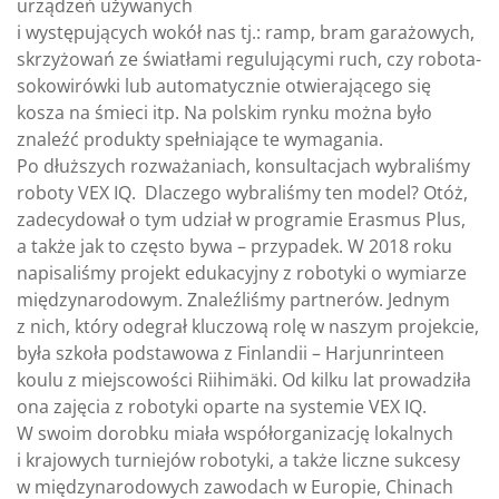
urządzeń używanych
i występujących wokół nas tj.: ramp, bram garażowych,
skrzyżowań ze światłami regulującymi ruch, czy robota-
sokowirówki lub automatycznie otwierającego się
kosza na śmieci itp. Na polskim rynku można było
znaleźć produkty spełniające te wymagania.
Po dłuższych rozważaniach, konsultacjach wybraliśmy
roboty VEX IQ. Dlaczego wybraliśmy ten model? Otóż,
zadecydował o tym udział w programie Erasmus Plus,
a także jak to często bywa – przypadek. W 2018 roku
napisaliśmy projekt edukacyjny z robotyki o wymiarze
międzynarodowym. Znaleźliśmy partnerów. Jednym
z nich, który odegrał kluczową rolę w naszym projekcie,
była szkoła podstawowa z Finlandii – Harjunrinteen
koulu z miejscowości Riihimäki. Od kilku lat prowadziła
ona zajęcia z robotyki oparte na systemie VEX IQ.
W swoim dorobku miała współorganizację lokalnych
i krajowych turniejów robotyki, a także liczne sukcesy
w międzynarodowych zawodach w Europie, Chinach