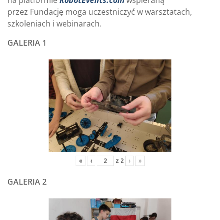
na platformie
RobotEvents.com
wspieraną
przez Fundację moga uczestniczyć w warsztatach,
szkoleniach i webinarach.
GALERIA 1
«
‹
z
2
›
»
GALERIA 2