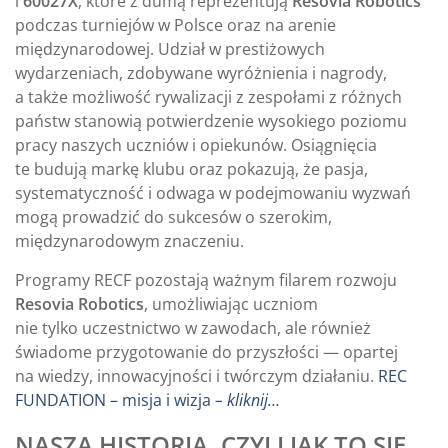
i
60027X
, które z dumą reprezentują
Resovia Robotics
podczas turniejów w Polsce oraz na arenie
międzynarodowej. Udział w prestiżowych
wydarzeniach, zdobywane wyróżnienia i nagrody,
a także możliwość rywalizacji z zespołami z różnych
państw stanowią potwierdzenie wysokiego poziomu
pracy naszych uczniów i opiekunów. Osiągnięcia
te budują markę klubu oraz pokazują, że pasja,
systematyczność i odwaga w podejmowaniu wyzwań
mogą prowadzić do sukcesów o szerokim,
międzynarodowym znaczeniu.
Programy RECF pozostają ważnym filarem rozwoju
Resovia Robotics
, umożliwiając uczniom
nie tylko uczestnictwo w zawodach, ale również
świadome przygotowanie do przyszłości — opartej
na wiedzy, innowacyjności i twórczym działaniu.
REC
FUNDATION – misja i wizja
– kliknij…
NASZA HISTORIA, CZYLI JAK TO SIE