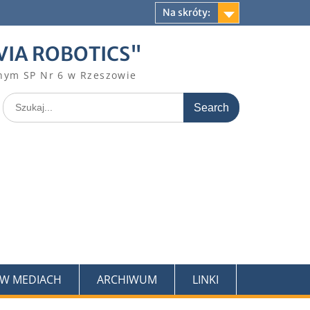
Na skróty:
VIA ROBOTICS"
nym SP Nr 6 w Rzeszowie
Search
for:
 W MEDIACH
ARCHIWUM
LINKI