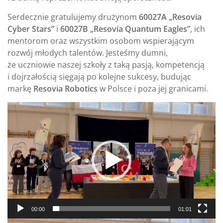
Serdecznie gratulujemy drużynom
60027A „Resovia
Cyber Stars”
i
60027B „Resovia Quantum Eagles”
, ich
mentorom oraz wszystkim osobom wspierającym
rozwój młodych talentów. Jesteśmy dumni,
że uczniowie naszej szkoły z taką pasją, kompetencją
i dojrzałością sięgają po kolejne sukcesy, budując
markę
Resovia Robotics
w Polsce i poza jej granicami.
Odtwarzacz
video
00:00
01:01