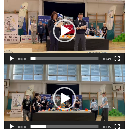
Odtwarzacz
video
00:00
00:49
Odtwarzacz
video
00:00
00:15