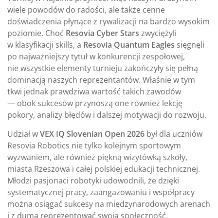
wiele powodów do radości, ale także cenne
doświadczenia płynące z rywalizacji na bardzo wysokim
poziomie. Choć
Resovia Cyber Stars
zwyciężyli
w klasyfikacji skills, a
Resovia Quantum Eagles
sięgnęli
po najważniejszy tytuł w konkurencji zespołowej,
nie wszystkie elementy turnieju zakończyły się pełną
dominacją naszych reprezentantów. Właśnie w tym
tkwi jednak prawdziwa wartość takich zawodów
— obok sukcesów przynoszą one również lekcję
pokory, analizy błędów i dalszej motywacji do rozwoju.
Udział w
VEX IQ Slovenian Open 2026
był dla uczniów
Resovia Robotics nie tylko kolejnym sportowym
wyzwaniem, ale również piękną wizytówką szkoły,
miasta Rzeszowa i całej polskiej edukacji technicznej.
Młodzi pasjonaci robotyki udowodnili, że dzięki
systematycznej pracy, zaangażowaniu i współpracy
można osiągać sukcesy na międzynarodowych arenach
i z dumą reprezentować swoją społeczność.