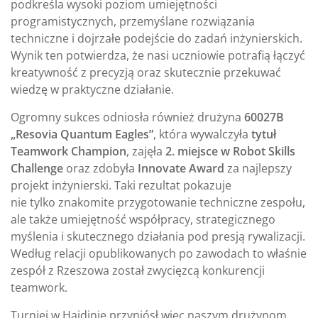
podkreśla wysoki poziom umiejętności
programistycznych, przemyślane rozwiązania
techniczne i dojrzałe podejście do zadań inżynierskich.
Wynik ten potwierdza, że nasi uczniowie potrafią łączyć
kreatywność z precyzją oraz skutecznie przekuwać
wiedzę w praktyczne działanie.
Ogromny sukces odniosła również drużyna
60027B
„Resovia Quantum Eagles”
, która wywalczyła
tytuł
Teamwork Champion
, zajęła
2. miejsce w Robot Skills
Challenge
oraz zdobyła
Innovate Award
za najlepszy
projekt inżynierski. Taki rezultat pokazuje
nie tylko znakomite przygotowanie techniczne zespołu,
ale także umiejętność współpracy, strategicznego
myślenia i skutecznego działania pod presją rywalizacji.
Według relacji opublikowanych po zawodach to właśnie
zespół z Rzeszowa został zwycięzcą konkurencji
teamwork.
Turniej w Hajdinie przyniósł więc naszym drużynom