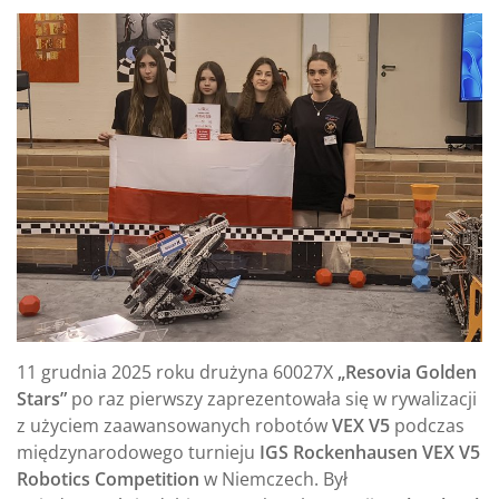
11 grudnia 2025 roku drużyna 60027X
„Resovia Golden
Stars”
po raz pierwszy zaprezentowała się w rywalizacji
z użyciem zaawansowanych robotów
VEX V5
podczas
międzynarodowego turnieju
IGS Rockenhausen VEX V5
Robotics Competition
w Niemczech. Był