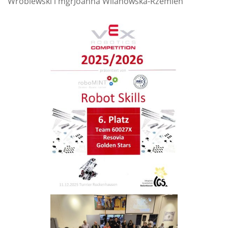
Wróblewski i mgrJoanna Wilanowska-Rzemień