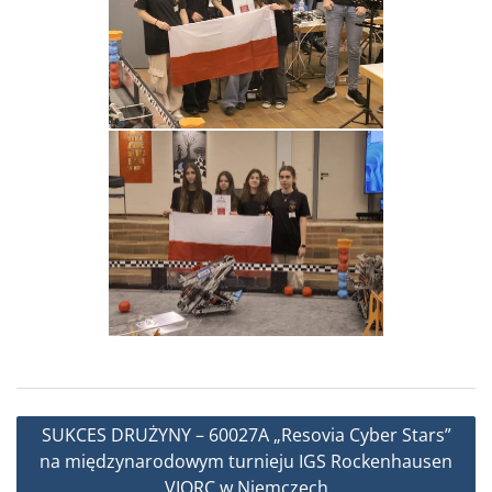
Nawigacja
SUKCES DRUŻYNY – 60027A „Resovia Cyber Stars”
wpisu
na międzynarodowym turnieju IGS Rockenhausen
VIQRC w Niemczech