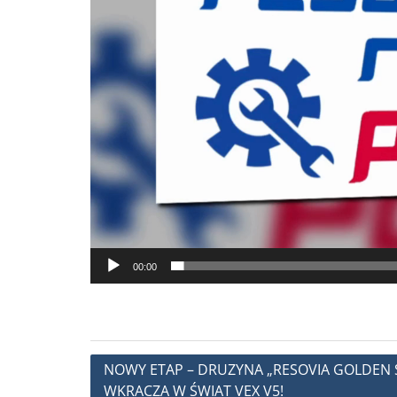
00:00
Nawigacja
NOWY ETAP – DRUZYNA „RESOVIA GOLDEN 
WKRACZA W ŚWIAT VEX V5!
wpisu