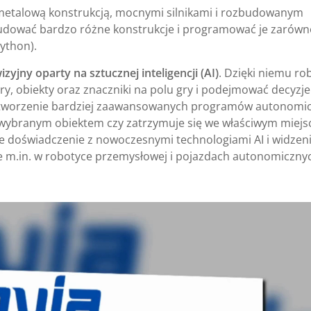
metalową konstrukcją, mocnymi silnikami i rozbudowanym
budować bardzo różne konstrukcje i programować je zarówn
Python).
izyjny oparty na sztucznej inteligencji (AI)
. Dzięki niemu ro
ry, obiekty oraz znaczniki na polu gry i podejmować decyzje
o tworzenie bardziej zaawansowanych programów autonomi
 wybranym obiektem czy zatrzymuje się we właściwym miejs
e doświadczenie z nowoczesnymi technologiami AI i widze
 m.in. w robotyce przemysłowej i pojazdach autonomiczny