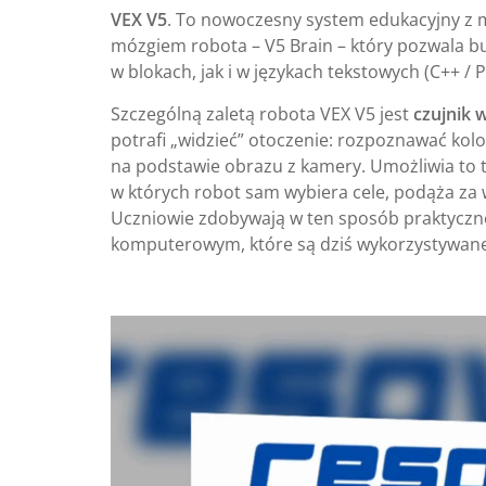
VEX V5
. To nowoczesny system edukacyjny z 
mózgiem robota – V5 Brain – który pozwala 
w blokach, jak i w językach tekstowych (C++ / 
Szczególną zaletą robota VEX V5 jest
czujnik w
potrafi „widzieć” otoczenie: rozpoznawać kolo
na podstawie obrazu z kamery. Umożliwia t
w których robot sam wybiera cele, podąża za
Uczniowie zdobywają w ten sposób praktyczn
komputerowym, które są dziś wykorzystywane
Odtwarzacz
video