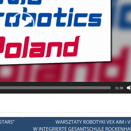
01:38
STARS”
WARSZTATY ROBOTYKI VEX AIM i V
W INTEGRIERTE GESAMTSCHULE ROCKENH