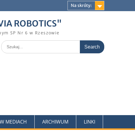
Na skróty:
VIA ROBOTICS"
nym SP Nr 6 w Rzeszowie
Search
for:
 W MEDIACH
ARCHIWUM
LINKI