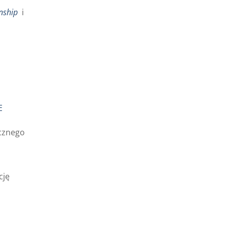
nship
i
E
cznego
cję