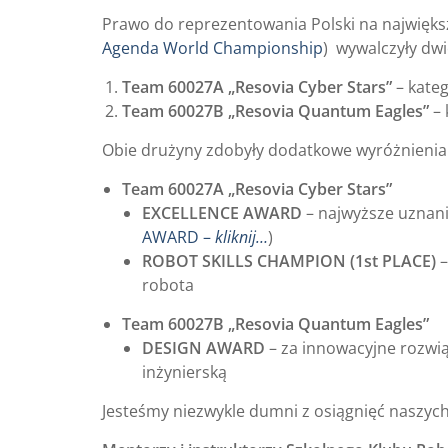
Prawo do reprezentowania Polski na najwięk
Agenda World Championship
) wywalczyły dwi
Team 60027A „Resovia Cyber Stars”
– kate
Team 60027B „Resovia Quantum Eagles”
– 
Obie drużyny zdobyły dodatkowe wyróżnienia
Team 60027A „Resovia Cyber Stars”
EXCELLENCE AWARD
– najwyższe uznani
AWARD –
kliknij…
)
ROBOT SKILLS CHAMPION (1st PLACE)
–
robota
Team 60027B „Resovia Quantum Eagles”
DESIGN AWARD
– za innowacyjne rozwi
inżynierską
Jesteśmy niezwykle dumni z osiągnięć naszyc