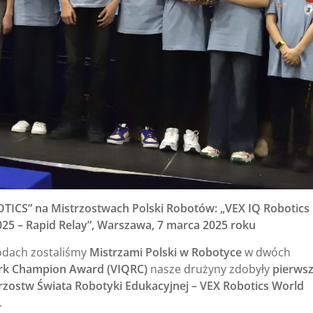
ICS” na Mistrzostwach Polski Robotów: „VEX IQ Robotics
25 – Rapid Relay”, Warszawa, 7 marca 2025 roku
odach zostaliśmy
Mistrzami Polski w Robotyce
w dwóch
k Champion Award (VIQRC)
nasze drużyny zdobyły
pierws
rzostw Świata Robotyki Edukacyjnej – VEX Robotics World
.