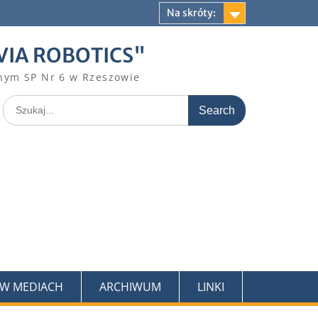
Na skróty:
VIA ROBOTICS"
nym SP Nr 6 w Rzeszowie
Search
for:
 W MEDIACH
ARCHIWUM
LINKI