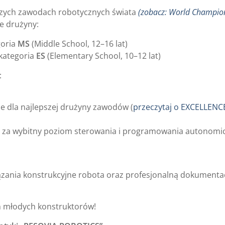
szych zawodach robotycznych świata
(zobacz: World Champio
e drużyny:
goria
MS
(Middle School, 12–16 lat)
kategoria
ES
(Elementary School, 10–12 lat)
:
e dla najlepszej drużyny zawodów (
przeczytaj o EXCELLENC
 za wybitny poziom sterowania i programowania autonomi
ązania konstrukcyjne robota oraz profesjonalną dokumenta
h młodych konstruktorów!