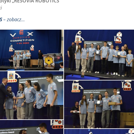
botyki „RESOVIA ROBOTICS”
i
S
– zobacz…