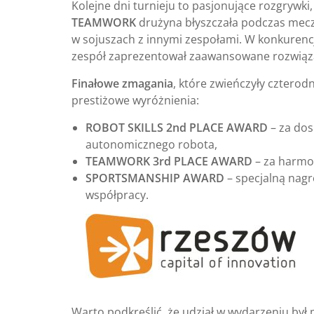
Kolejne dni turnieju to pasjonujące rozgrywki,
TEAMWORK
drużyna błyszczała podczas mecz
w sojuszach z innymi zespołami. W konkurenc
zespół zaprezentował zaawansowane rozwiązan
Finałowe zmagania
, które zwieńczyły czterod
prestiżowe wyróżnienia:
ROBOT SKILLS 2nd PLACE AWARD
– za dos
autonomicznego robota,
TEAMWORK 3rd PLACE AWARD
– za harmo
SPORTSMANSHIP AWARD
– specjalną nagr
współpracy.
Warto podkreślić, że udział w wydarzeniu był