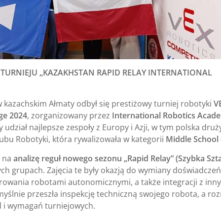
A TURNIEJU „KAZAKHSTAN RAPID RELAY INTERNATIONAL
 kazachskim Ałmaty odbył się prestiżowy turniej robotyki
V
ge 2024
, zorganizowany przez
International Robotics Acad
 udział najlepsze zespoły z Europy i Azji, w tym polska dru
ubu Robotyki, która rywalizowała w kategorii
Middle School
e na
analizę reguł nowego sezonu „Rapid Relay” (Szybka Szta
h grupach. Zajęcia te były okazją do wymiany doświadczeń
rowania robotami autonomicznymi, a także integracji z inn
myślnie przeszła inspekcję techniczną swojego robota, a r
d i wymagań turniejowych.