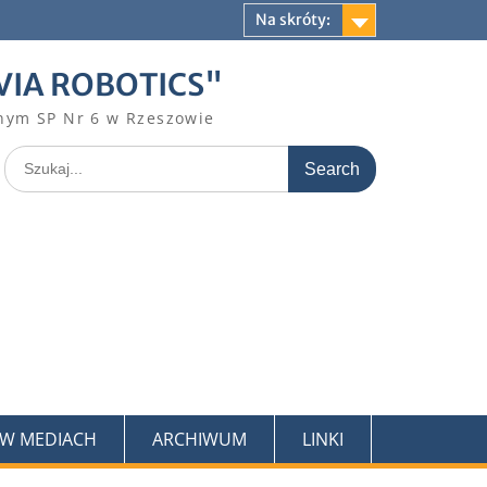
Na skróty:
VIA ROBOTICS"
nym SP Nr 6 w Rzeszowie
Search
for:
 W MEDIACH
ARCHIWUM
LINKI