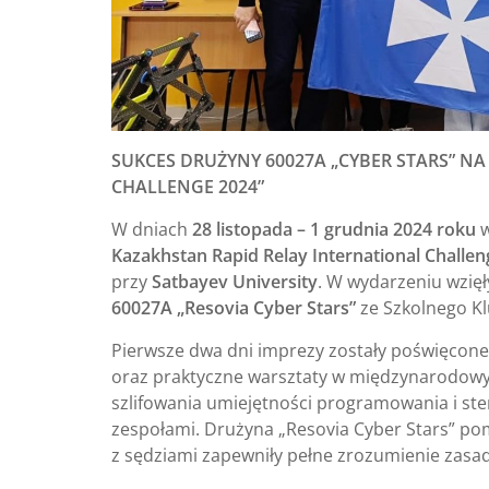
SUKCES DRUŻYNY 60027A „CYBER STARS” N
CHALLENGE 2024”
W dniach
28 listopada – 1 grudnia 2024 roku
w
Kazakhstan Rapid Relay International Challen
przy
Satbayev University
. W wydarzeniu wzięły
60027A „Resovia Cyber Stars”
ze Szkolnego Kl
Pierwsze dwa dni imprezy zostały poświęcon
oraz praktyczne warsztaty w międzynarodowyc
szlifowania umiejętności programowania i ste
zespołami. Drużyna „Resovia Cyber Stars” po
z sędziami zapewniły pełne zrozumienie zasa