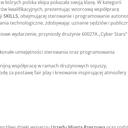
 w których polska ekipa pokazała swoją klasę. W kategorii
ów kwalifikacyjnych, prezentując wzorcową współpracę
ji
SKILLS
, obejmującej sterowanie i programowanie autono
ia technologiczne, zdobywając uznanie sędziów i publiczn
niowe wydarzenie, przyniosły drużynie 60027A „Cyber Stars”
konałe umiejętności sterowania oraz programowania
nijną współpracę w ramach drużynowych sojuszy,
odę za postawę fair play i kreowanie inspirującej atmosfery
 możliwy dzięki wsparciu
Urzędu Miasta Rzeszowa
oraz rodz