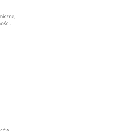
miczne,
ości.
iców