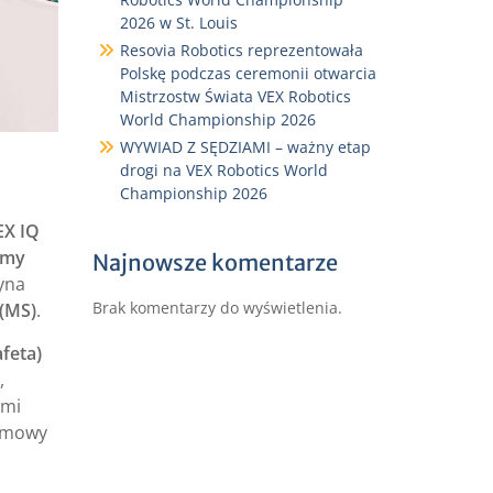
2026 w St. Louis
Resovia Robotics reprezentowała
Polskę podczas ceremonii otwarcia
Mistrzostw Świata VEX Robotics
World Championship 2026
WYWIAD Z SĘDZIAMI – ważny etap
drogi na VEX Robotics World
Championship 2026
EX IQ
emy
Najnowsze komentarze
żyna
Brak komentarzy do wyświetlenia.
 (MS)
.
feta)
,
ymi
ozmowy