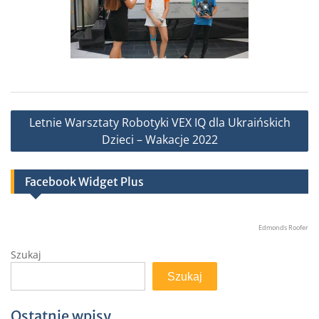
Nawigacja
Letnie Warsztaty Robotyki VEX IQ dla Ukraińskich
wpisu
Dzieci – Wakacje 2022
Facebook Widget Plus
Edmonds Roofer
Szukaj
Szukaj
Ostatnie wpisy